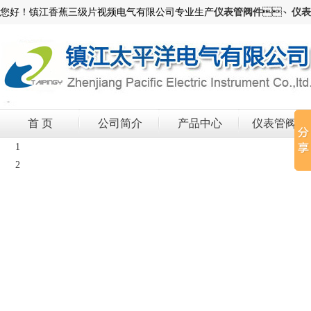
您好！镇江香蕉三级片视频电气有限公司专业生产
仪表管阀件
、
仪表
首 页
公司简介
产品中心
仪表管阀件
1
2