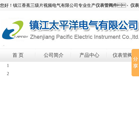
您好！镇江香蕉三级片视频电气有限公司专业生产
仪表管阀件
、
仪表
首 页
公司简介
产品中心
仪表管阀件
1
2