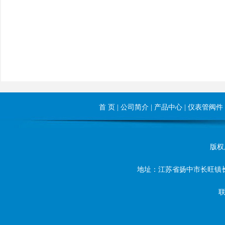
首 页
|
公司简介
|
产品中心
|
仪表管阀件
版权所
地址：江苏省扬中市长旺镇长旺东路8
联