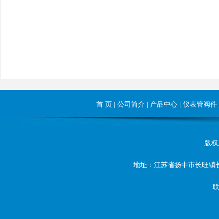
首 页
|
公司简介
|
产品中心
|
仪表管阀件
版权所
地址：江苏省扬中市长旺镇长旺东路8号
联