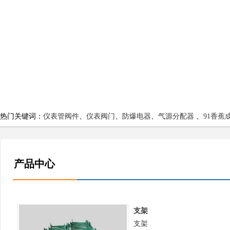
热门关键词：
仪表管阀件
、
仪表阀门
、
防爆电器
、
气源分配器
、
91香蕉
产品中心
支架
支架