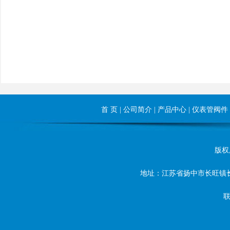
首 页
|
公司简介
|
产品中心
|
仪表管阀件
版权所
地址：江苏省扬中市长旺镇长旺东路8
联